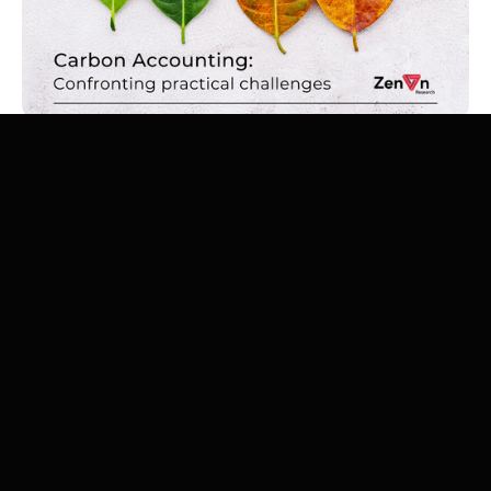
La comptabilité et le reporting des gaz à effet de serre,
plus communément appelés “comptabilité carbone”,
constituent un marché en pleine expansion. Les
prévisions indiquent que les logiciels de comptabilité
carbone connaîtront une croissance annuelle d'environ
29 % jusqu'en 2028, atteignant ainsi une valeur de 16,5
milliards de dollars. Les entreprises publiques et privées
subissent une pression croissante de la part de diverses
parties prenantes, notamment les autorités publiques,
les consommateurs, les fournisseurs, les institutions
financières, les ONG, les médias et le grand public, pour
réduire leurs émissions de carbone. Même en l'absence