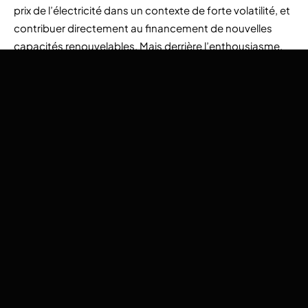
prix de l’électricité dans un contexte de forte volatilité, et
contribuer directement au financement de nouvelles
capacités renouvelables. Mais derrière l’enthousiasme,
des questions demeurent : les CPPA sont-ils réellement
l’outil structurant qu’on attend, et quel avenir dessinent-
ils pour l’équilibre énergétique européen ?
Un CPPA, pour
Corporate Power Purchase Agreement
,
est un accord de long terme entre un producteur
d’électricité renouvelable et un consommateur industriel
ou tertiaire. Contrairement aux Utility PPA, passés avec
des fournisseurs d’énergie, les CPPAs sont directement
conclus par des entreprises désireuses de sécuriser leurs
coûts énergétiques et de verdir leur mix. L’acheteur
bénéficie d’un prix stable, le producteur de revenus
garantis, et la transition énergétique d’un soutien au
déploiement de nouveaux projets. Trois modèles
dominent aujourd’hui, chacun avec ses logiques