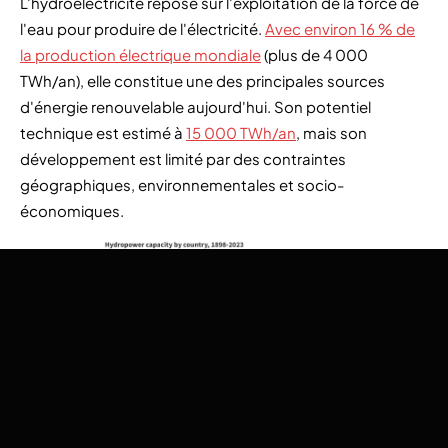
L'hydroélectricité repose sur l'exploitation de la force de
l'eau pour produire de l'électricité.
Avec environ 16 % de
la production électrique mondiale
(plus de 4 000
TWh/an), elle constitue une des principales sources
d'énergie renouvelable aujourd'hui. Son potentiel
technique est estimé à
15 000 TWh/an
, mais son
développement est limité par des contraintes
géographiques, environnementales et socio-
économiques.
Capacité de l’hydroélectricité par pays, 1898 - 2023.
Source:
visualizingEnergy