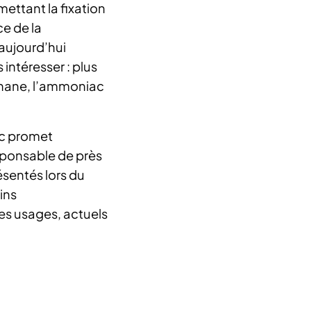
ettant la fixation
ce de la
 aujourd’hui
ntéresser : plus
éthane, l’ammoniac
ac promet
sponsable de près
ésentés lors du
ins
es usages, actuels