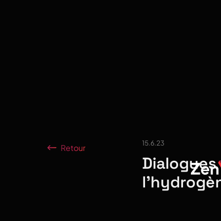
15.6.23
Retour
Dialogues 
l'hydrogè