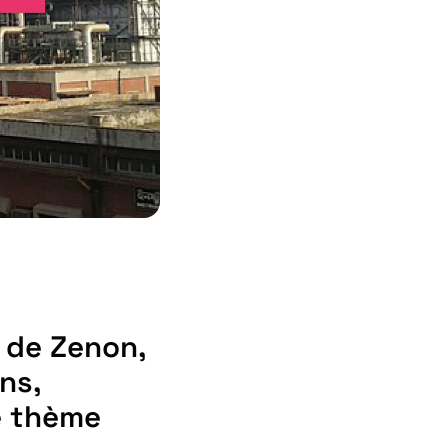
 de Zenon,
ns,
e thème