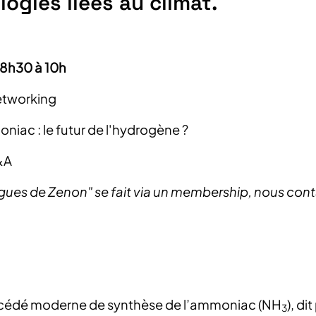
ogies liées au climat.
8h30 à 10h
etworking
iac : le futur de l'hydrogène ?
&A
gues de Zenon" se fait via un membership, nous cont
océdé moderne de synthèse de l’ammoniac (NH
), d
3