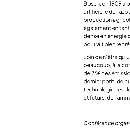
Bosch, en 1909 a p
artificielle de l’az
production agricol
également en tant 
dense en énergie q
pourrait bien repré
Loin de n’être qu’
beaucoup, à la con
de 2 % des émissi
dernier petit-déje
technologiques de
et futurs, de l’a
Conférence organis