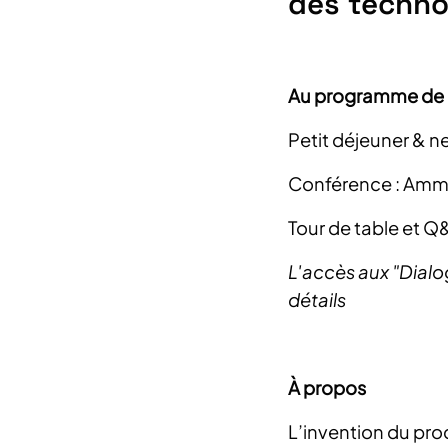
des technol
Au programme de 
Petit déjeuner & n
Conférence : Ammon
Tour de table et Q
L'accès aux "Dialo
détails
À propos
L’invention du pr