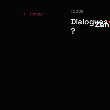
20.3.25
Retour
Dialogues 
?