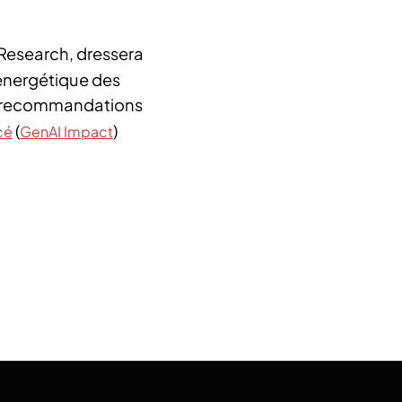
 Research, dressera
énergétique des
et recommandations
(
)
cé
GenAI Impact