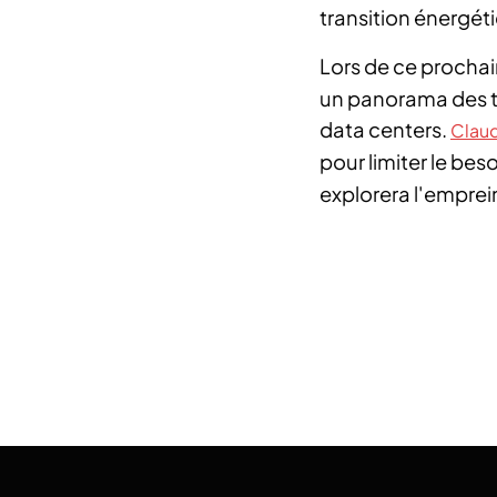
transition énergét
Lors de ce procha
un panorama des t
data centers.
Clau
pour limiter le bes
explorera l'emprein