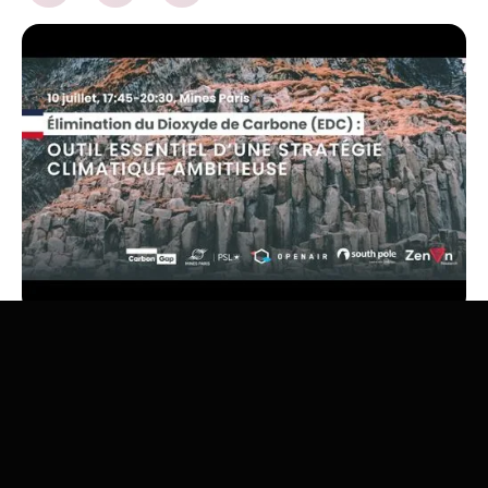
Élimination du Dioxyde de Carbone (EDC)
Outil essentiel d'une stratégie climatique ambitieuse
Carbon Gap
,
Open Air Collective
,
South Pole
et Zenon &
Mines Paris PSL
organisent une conférence permettant